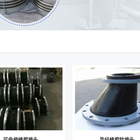
可曲挠橡胶接头
异径橡胶软接头