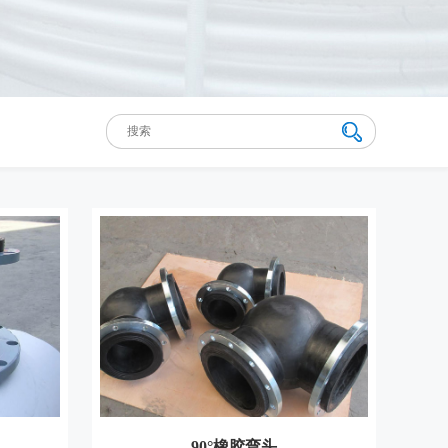
90°橡胶弯头