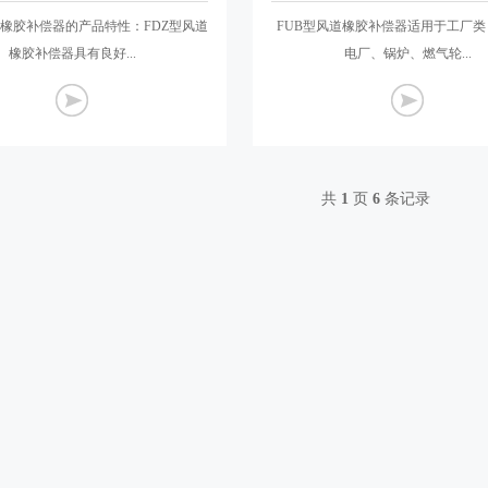
道橡胶补偿器的产品特性：FDZ型风道
FUB型风道橡胶补偿器适用于工厂
橡胶补偿器具有良好...
电厂、锅炉、燃气轮...
共
1
页
6
条记录