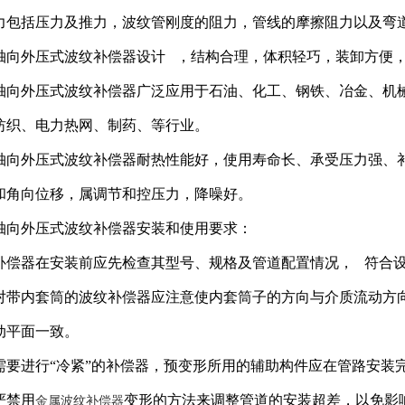
力包括压力及推力，波纹管刚度的阻力，管线的摩擦阻力以及弯
轴向外压式波纹补偿器设计 ，结构合理，体积轻巧，装卸方便
轴向外压式波纹补偿器广泛应用于石油、化工、钢铁、冶金、机
纺织、电力热网、制药、等行业。
轴向外压式波纹补偿器耐热性能好，使用寿命长、承受压力强、
和角向位移，属调节和控压力，降噪好。
轴向外压式波纹补偿器安装和使用要求：
补偿器在安装前应先检查其型号、规格及管道配置情况， 符合
对带内套筒的波纹补偿器应注意使内套筒子的方向与介质流动方
动平面一致。
需要进行“冷紧”的补偿器，预变形所用的辅助构件应在管路安装
严禁用
变形的方法来调整管道的安装超差，以免影
金属波纹补偿器