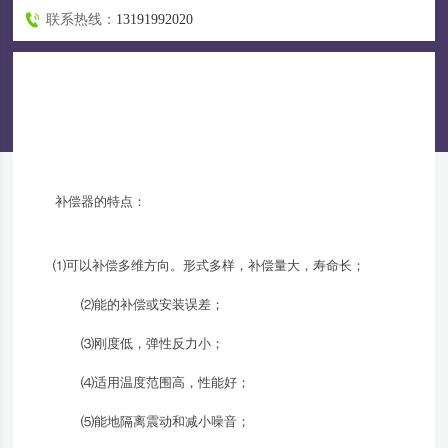
联系热线：
13191992020
补偿器的特点：
⑴可以补偿多维方向。形式多样，补偿量大，寿命长；
⑵能的补偿或安装误差；
⑶刚度低，弹性反力小；
⑷适用温度范围高，性能好；
⑸能地隔离震动和减小噪音；