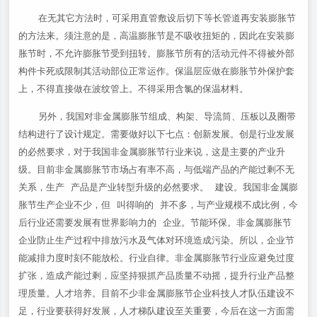
在无其它方法时，可采用直管敷设后切下等长管道再安装膨胀节
的方法来。须注意的是，高温膨胀节是不吸收扭矩的，因此在安装膨
胀节时，不允许膨胀节受到扭转。膨胀节所有的活动元件不得被外部
构件卡死或限制其活动部位正常运作。保温层应做在膨胀节外保护套
上，不得直接做在波纹管上。不得采用含氯的保温材料。
另外，我国对非金属膨胀节组成、构架、导流筒、压板以及圈带
结构进行了设计规定。需要做好以下七点：创新发展。创是行业发展
的必然要求，对于我国非金属膨胀节行业来说，这是主要的产业升
级。目前非金属膨胀节市场占有率不高，与低端产品的产能过剩不无
关系，生产 产品是产业转型升级的必然要求。 建设。我国非金属膨
胀节生产企业不少，但 叫得响的 并不多，与产业规模不成比例，今
后行业还需要发展有世界影响力的 企业。节能环保。非金属膨胀节
企业防止生产过程中排放污水及气体对环境造成污染。所以，企业节
能减排力度时刻不能放松。行业自律。非金属膨胀节行业应避免过度
扩张，造成产能过剩，应坚持狠抓产品质量不动摇，提升行业产品整
理质量。人才培养。目前不少非金属膨胀节企业科技人才队伍建设不
足，行业要获得好发展，人才梯队建设至关重要，今后在这一方面需