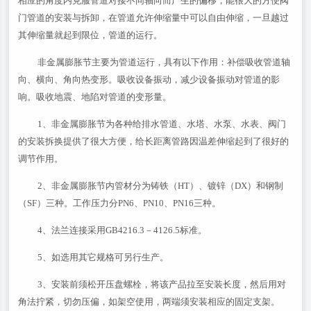
相应的角度内克服管道对接不同轴向而产生的偏移，能很大的方便阀
门管道的安装与拆卸，在管道允许伸缩量中可以自由伸缩，一旦越过
其伸缩量就起到限位，管道的运行。
非金属膨胀节主要为管道运行，具有以下作用：补偿吸收管道轴
向、横向、角向热变形。吸收设备振动，减少设备振动对管道的影
响。吸收地震、地陷对管道的变形量。
1、非金属膨胀节为各种给排水管道、水塔、水泵、水表、阀门
的安装拆换提供了很大方便，给长距离管路因温差伸缩起到了很好的
调节作用。
2、非金属膨胀节内管材分为铸铁（HT）、镀锌（DX）和钢制
（SF）三种。工作压力分PN6、PN10、PN16三种。
4、法兰连接采用GB4216.3－4126.5标准。
5、如选用其它规格可另行生产。
3、安装前须松开压盘螺栓，将该产品拉至安装长度，然后用对
角法拧紧，切勿压偏，如架空使用，两端须安装相应的固定支架。