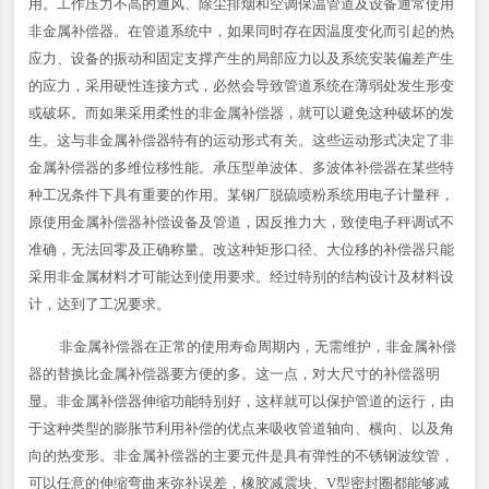
用。工作压力不高的通风、除尘排烟和空调保温管道及设备通常使用
非金属补偿器。在管道系统中，如果同时存在因温度变化而引起的热
应力、设备的振动和固定支撑产生的局部应力以及系统安装偏差产生
的应力，采用硬性连接方式，必然会导致管道系统在薄弱处发生形变
或破坏。而如果采用柔性的非金属补偿器，就可以避免这种破坏的发
生。这与非金属补偿器特有的运动形式有关。这些运动形式决定了非
金属补偿器的多维位移性能。承压型单波体、多波体补偿器在某些特
种工况条件下具有重要的作用。某钢厂脱硫喷粉系统用电子计量秤，
原使用金属补偿器补偿设备及管道，因反推力大，致使电子秤调试不
准确，无法回零及正确称量。改这种矩形口径、大位移的补偿器只能
采用非金属材料才可能达到使用要求。经过特别的结构设计及材料设
计，达到了工况要求。
非金属补偿器在正常的使用寿命周期内，无需维护，非金属补偿
器的替换比金属补偿器要方便的多。这一点，对大尺寸的补偿器明
显。非金属补偿器伸缩功能特别好，这样就可以保护管道的运行，由
于这种类型的膨胀节利用补偿的优点来吸收管道轴向、横向、以及角
向的热变形。非金属补偿器的主要元件是具有弹性的不锈钢波纹管，
可以任意的伸缩弯曲来弥补误差，橡胶减震块、V型密封圈都能够减