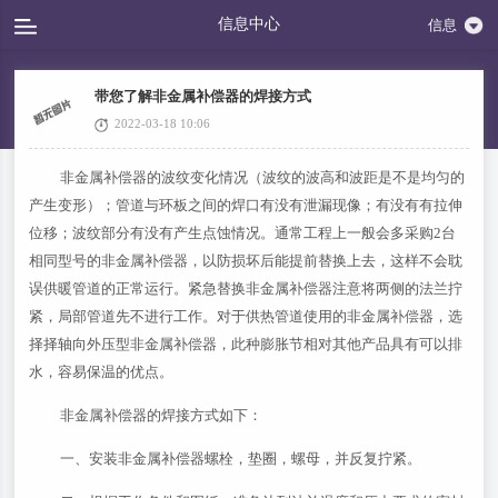
信息中心
信息
带您了解非金属补偿器的焊接方式
2022-03-18 10:06
非金属补偿器的波纹变化情况（波纹的波高和波距是不是均匀的
产生变形）；管道与环板之间的焊口有没有泄漏现像；有没有有拉伸
位移；波纹部分有没有产生点蚀情况。通常工程上一般会多采购2台
相同型号的非金属补偿器，以防损坏后能提前替换上去，这样不会耽
误供暖管道的正常运行。紧急替换非金属补偿器注意将两侧的法兰拧
紧，局部管道先不进行工作。对于供热管道使用的非金属补偿器，选
择择轴向外压型非金属补偿器，此种膨胀节相对其他产品具有可以排
水，容易保温的优点。
非金属补偿器的焊接方式如下：
一、安装非金属补偿器螺栓，垫圈，螺母，并反复拧紧。