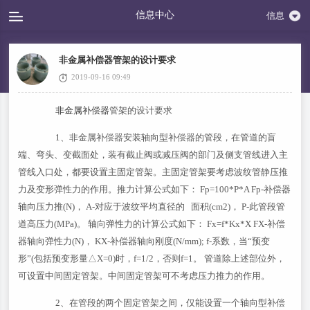
信息中心
信息
非金属补偿器管架的设计要求
2019-09-16 09:49
非金属补偿器
管架的设计要求
1、非金属补偿器安装轴向型补偿器的管段，在管道的盲
端、弯头、变截面处，装有截止阀或减压阀的部门及侧支管线进入主
管线入口处，都要设置主固定管架。主固定管架要考虑波纹管静压推
力及变形弹性力的作用。推力计算公式如下： Fp=100*P*A Fp-补偿器
轴向压力推(N)， A-对应于波纹平均直径的 面积(cm2)， P-此管段管
道高压力(MPa)。 轴向弹性力的计算公式如下： Fx=f*Kx*X FX-补偿
器轴向弹性力(N)， KX-补偿器轴向刚度(N/mm); f-系数，当“预变
形”(包括预变形量△X=0)时，f=1/2，否则f=1。 管道除上述部位外，
可设置中间固定管架。中间固定管架可不考虑压力推力的作用。
2、在管段的两个固定管架之间，仅能设置一个轴向型补偿