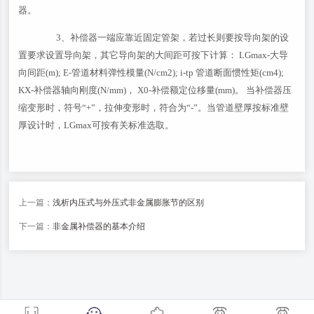
器。
3、补偿器一端应靠近固定管架，若过长则要按导向架的设
置要求设置导向架，其它导向架的大间距可按下计算： LGmax-大导
向间距(m); E-管道材料弹性模量(N/cm2); i-tp 管道断面惯性矩(cm4);
KX-补偿器轴向刚度(N/mm)， X0-补偿额定位移量(mm)。 当补偿器压
缩变形时，符号“+”，拉伸变形时，符合为“-”。当管道壁厚按标准壁
厚设计时，LGmax可按有关标准选取。
上一篇：
浅析内压式与外压式非金属膨胀节的区别
下一篇：
非金属补偿器的基本介绍