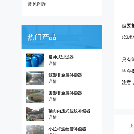
常见问题
但要
热门产品
(如
反冲式过滤器
只有
详情
均会
矩形非金属补偿器
详情
注意
圆形非金属补偿器
详情
轴向内压式波纹补偿器
详情
上
小拉杆波纹管补偿器