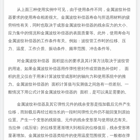
从上面三种使用实例中可见，由于使用条件不同，金属波纹补偿
器要求的使用寿命相差很大。金属波纹补偿器寿命与所选用材料的疲
劳特性有关，同时也取决于成形金属波纹补偿器的残余应力的大小、
应力集中的情况和金属波纹补偿器的表面质量等。此外，使用寿命与
金属波纹补偿器的工作条件有关。例如：波纹管工作时的位移、压
力、温度、工作介质、振动条件、频率范围、冲击条件等。
对金属波纹补偿器 面积提出的要求及其计算方法取决于波纹管
的用途。如果金属波纹补偿器用作弹性密封件或管路热补偿时， 面
积的意义仅在于用来计算波纹管成形时的轴向力和使用系统中的推
力。金属波纹补偿器的 面积计算值与实测值之间急有一些差别。一
般情况下用公式计算金属波纹补偿器的 面积，是可以满足需要的。
金属波纹补偿器及其它弹性元件的残余变形是指加载后元件产生
位移，而卸载后再经过相当长的一段时间弹性元件仍不能回复到原始
位置。产生一个变形的残留值。元件的残余变形里与使用状态有关。
当拉伸（或压缩）的位移里逐渐增大到相应的位移值后，残余变形将
显著增加。金属波纹补偿器类组件的使用温度范围很宽，一般都在弹