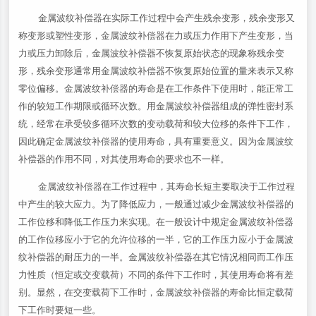
金属波纹补偿器在实际工作过程中会产生残余变形，残余变形又
称变形或塑性变形，金属波纹补偿器在力或压力作用下产生变形，当
力或压力卸除后，金属波纹补偿器不恢复原始状态的现象称残余变
形，残余变形通常用金属波纹补偿器不恢复原始位置的量来表示又称
零位偏移。金属波纹补偿器的寿命是在工作条件下使用时，能正常工
作的较短工作期限或循环次数。用金属波纹补偿器组成的弹性密封系
统，经常在承受较多循环次数的变动载荷和较大位移的条件下工作，
因此确定金属波纹补偿器的使用寿命，具有重要意义。因为金属波纹
补偿器的作用不同，对其使用寿命的要求也不一样。
金属波纹补偿器在工作过程中，其寿命长短主要取决于工作过程
中产生的较大应力。为了降低应力，一般通过减少金属波纹补偿器的
工作位移和降低工作压力来实现。在一般设计中规定金属波纹补偿器
的工作位移应小于它的允许位移的一半，它的工作压力应小于金属波
纹补偿器的耐压力的一半。金属波纹补偿器在其它情况相同而工作压
力性质（恒定或交变载荷）不同的条件下工作时，其使用寿命将有差
别。显然，在交变载荷下工作时，金属波纹补偿器的寿命比恒定载荷
下工作时要短一些。