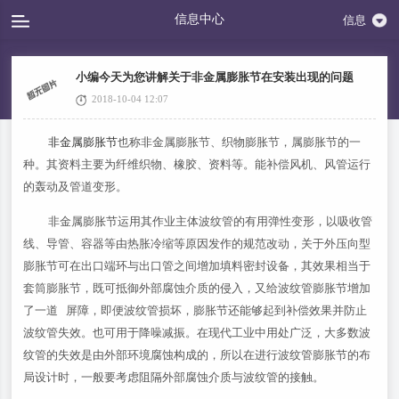
信息中心
信息
小编今天为您讲解关于非金属膨胀节在安装出现的问题
2018-10-04 12:07
非金属膨胀节
也称非金属膨胀节、织物膨胀节，属膨胀节的一
种。其资料主要为纤维织物、橡胶、资料等。能补偿风机、风管运行
的轰动及管道变形。
非金属膨胀节运用其作业主体波纹管的有用弹性变形，以吸收管
线、导管、容器等由热胀冷缩等原因发作的规范改动，关于外压向型
膨胀节可在出口端环与出口管之间增加填料密封设备，其效果相当于
套筒膨胀节，既可抵御外部腐蚀介质的侵入，又给波纹管膨胀节增加
了一道 屏障，即便波纹管损坏，膨胀节还能够起到补偿效果并防止
波纹管失效。也可用于降噪减振。在现代工业中用处广泛，大多数波
纹管的失效是由外部环境腐蚀构成的，所以在进行波纹管膨胀节的布
局设计时，一般要考虑阻隔外部腐蚀介质与波纹管的接触。