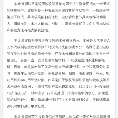
非金属膨胀节是运用波纹管直接与两个法兰联接而成的一种新式
的联接收件。波纹管是一种表面面呈波纹状的薄壁管件，一般由不锈
钢加工制成，具有较高的轴向弹性。波纹管膨胀节具有位移补偿量
大、阻隔振动、承压才能高、刚度小、寿命长等优点，而且布局型式
和补偿方法有很大的灵活性。
非金属波纹管中常会有少数的水分和蒸腾分。水分是大气中进入
的水汽或制造波纹管膨胀节时没有排完的游离水分；蒸腾分是指波纹
管在受热时所放出的低分子物。存在水分和蒸腾分的原因主要是分子
量偏低，存放不当，尤其是吸水性物料 不能放在湿润不通风的场
所；再者，就是挤出加工前复合物未经单调处理。水分和蒸腾分过多
时，将发作活动功用变差、多孔易分裂、翘曲、表面波纹、闷光、电
功用和力学功用降低缺陷。如果是由于波纹管膨胀节包装袋破损等原
因构成树脂湿润，可用排气型挤出机挤出成型。如果要运用一般单螺
杆挤出机出产，材料应该 行单调处理，排出树脂中的水分。如果湿
润的材料较少，用烘箱单调处理即可；如果湿润料较多，应该选用单
调机对材料进行单调处理。
非金属膨胀节的设备看似非常简略，所以使得咱们对非金属膨胀