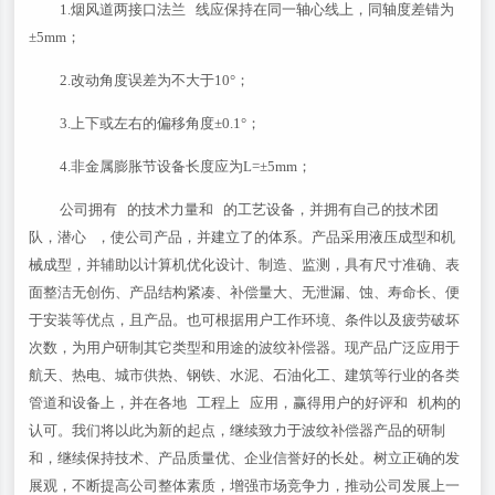
1.烟风道两接口法兰 线应保持在同一轴心线上，同轴度差错为
±5mm；
2.改动角度误差为不大于10°；
3.上下或左右的偏移角度±0.1°；
4.非金属膨胀节设备长度应为L=±5mm；
公司拥有 的技术力量和 的工艺设备，并拥有自己的技术团
队，潜心 ，使公司产品，并建立了的体系。产品采用液压成型和机
械成型，并辅助以计算机优化设计、制造、监测，具有尺寸准确、表
面整洁无创伤、产品结构紧凑、补偿量大、无泄漏、蚀、寿命长、便
于安装等优点，且产品。也可根据用户工作环境、条件以及疲劳破坏
次数，为用户研制其它类型和用途的波纹补偿器。现产品广泛应用于
航天、热电、城市供热、钢铁、水泥、石油化工、建筑等行业的各类
管道和设备上，并在各地 工程上 应用，赢得用户的好评和 机构的
认可。我们将以此为新的起点，继续致力于波纹补偿器产品的研制
和，继续保持技术、产品质量优、企业信誉好的长处。树立正确的发
展观，不断提高公司整体素质，增强市场竞争力，推动公司发展上一