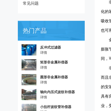
常见问题
化的
吸收
热门产品
也可
反冲式过滤器
膨胀
详情
同，
矩形非金属补偿器
详情
圆形非金属补偿器
而且
详情
的安
轴向内压式波纹补偿器
具有
详情
业，
小拉杆波纹管补偿器