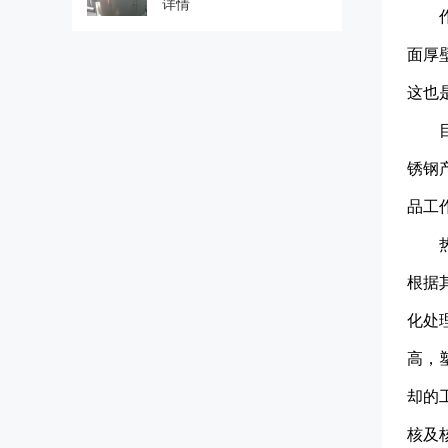
详情
面厚
这也
锈钢
品工
根据
化处
高，
却的
核及