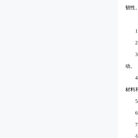
韧性
动。
材料