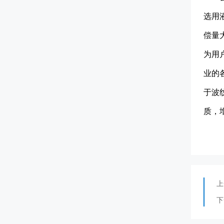
选用
偿量
为用
业的
于波
质，
上
下