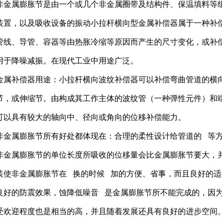
非金属膨胀节是由一个或几个非金属圈带及结构件、保温填料等
装置，以及吸收设备的振动小拉杆横向型金属补偿器属于一种补
管线、导管、容器等由热胀冷缩等原因而产生的尺寸变化，或补
用于降噪减振。在现代工业中用途广泛。
金属补偿器用途：小拉杆横向波纹补偿器可以补偿弯曲管道的横
节，或伸缩节。由构成其工作主体的波纹管（一种弹性元件）和
可以具有较大的轴向中、径向或角向的位移补偿能力。
非金属膨胀节所有好处都体现在：合理的柔性设计给管道的 等
非金属膨胀节的单位长度所吸收的位移量会比金属膨胀节要大，
装使非金属膨胀节在 换的时候 加的方便、省事，而且良好的
良好的防震效果，蚀降低噪音 是金属膨胀节所不能完成的，因
受欢迎程度也是相当的高，并且随着发展还具有良好的进步空间