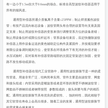
有一边小于1.5m但大于0.6mm的场合。标准全高型波纹补偿器适用于
所有的烟风道。
通用型补偿器所通介质氯离子含量≤25PPM；制止焊渣溅伤波纹
管；有按产品流向标志设备；波纹管两头有合理的设置导向支座及固
定支座；制止用波纹补偿器的变形来强行调整管系方位的设备差错；
制止用设备拉杆或限位拉杆起吊；管系设备结束后，应赶快撤除波纹
补偿器上用作设备运送的黄色辅助定位构件及紧固件，并按规划要求
将限位设备调到规则方位，使管系在环境条件下有充沛的补偿才能；
水压试验时，应对装有补偿器管路端部的次固定管架进行加固，使管
路不发生移动或滚动。
通用型补偿器在现代工业管路中，通用性波纹膨胀节是一种的柔
性管道。用途非常广泛，结构简单实用。管件主要是由波纹管、网套
和接头组成：内管采用的是螺旋形或者是环形的薄壁不锈钢波纹管；
网套由不锈钢丝或者钢带按照 参数组成的；接头则要与客户的相匹
配。通用性波纹膨胀节具有优良的柔软性、、蚀的特性，因此相较于
其它软管在寿命上会高出很多。随着工业的发展，通用型波纹膨胀节
的需求量会越来越大。