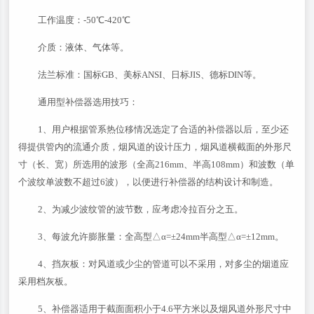
工作温度：-50℃-420℃
介质：液体、气体等。
法兰标准：国标GB、美标ANSI、日标JIS、德标DIN等。
通用型补偿器选用技巧：
1、用户根据管系热位移情况选定了合适的补偿器以后，至少还
得提供管内的流通介质，烟风道的设计压力，烟风道横截面的外形尺
寸（长、宽）所选用的波形（全高216mm、半高108mm）和波数（单
个波纹单波数不超过6波），以便进行补偿器的结构设计和制造。
2、为减少波纹管的波节数，应考虑冷拉百分之五。
3、每波允许膨胀量：全高型△α=±24mm半高型△α=±12mm。
4、挡灰板：对风道或少尘的管道可以不采用，对多尘的烟道应
采用档灰板。
5、补偿器适用于截面面积小于4.6平方米以及烟风道外形尺寸中