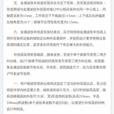
五、金属波纹补偿器安装应在冷态下安装，其安装误差控制在：
管道两端与金属波纹补偿器对接口中心线应保持在同一中心线上，同
轴度误差为±5mm，工作状态下不能超过±15mm；上下或左右的偏差
位移角度为±0.1°；膨胀节合理安装长度为L±5mm。
六、金属波纹补偿器安装结束后，应尽快拆除金属波纹补偿器上
用作安装和运输的辅助定位构件及紧固件，并按照设计要求将限位装
置调到规定位置，是管道在环境条件下有足够大的补偿能力。
补偿器采用矩形截面，圆角波形，管道中单个膨胀节承受二维方
向位移。由2个膨胀节组成的肘接管道可承受三维方向位移。矩形圆
角金属波纹膨胀节有全高、半高型、按照烟道尺寸，应力应变要求用
户可多波节选用。
一、用户根据管系热位移情况选定了适当的补偿器以后，至少还
得提供管内的流通介质，烟风道的设计压力，运行时的较高温度，烟
风道横截面的外形尺寸(长、宽)所选用的波形(全高216mm、半高
108mm)和波数(单个波纹单波数不超过6波)，以便进行补偿器的结构
设计和制造。