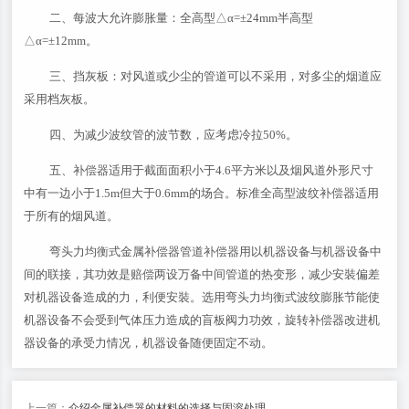
二、每波大允许膨胀量：全高型△α=±24mm半高型
△α=±12mm。
三、挡灰板：对风道或少尘的管道可以不采用，对多尘的烟道应
采用档灰板。
四、为减少波纹管的波节数，应考虑冷拉50%。
五、补偿器适用于截面面积小于4.6平方米以及烟风道外形尺寸
中有一边小于1.5m但大于0.6mm的场合。标准全高型波纹补偿器适用
于所有的烟风道。
弯头力均衡式金属补偿器管道补偿器用以机器设备与机器设备中
间的联接，其功效是赔偿两设万备中间管道的热变形，减少安裝偏差
对机器设备造成的力，利便安裝。选用弯头力均衡式波纹膨胀节能使
机器设备不会受到气体压力造成的盲板阀力功效，旋转补偿器改进机
器设备的承受力情况，机器设备随便固定不动。
上一篇：
介绍金属补偿器的材料的选择与固溶处理