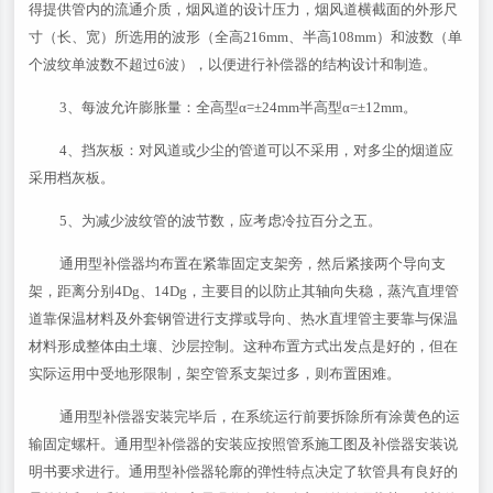
得提供管内的流通介质，烟风道的设计压力，烟风道横截面的外形尺
寸（长、宽）所选用的波形（全高216mm、半高108mm）和波数（单
个波纹单波数不超过6波），以便进行补偿器的结构设计和制造。
3、每波允许膨胀量：全高型α=±24mm半高型α=±12mm。
4、挡灰板：对风道或少尘的管道可以不采用，对多尘的烟道应
采用档灰板。
5、为减少波纹管的波节数，应考虑冷拉百分之五。
通用型补偿器均布置在紧靠固定支架旁，然后紧接两个导向支
架，距离分别4Dg、14Dg，主要目的以防止其轴向失稳，蒸汽直埋管
道靠保温材料及外套钢管进行支撑或导向、热水直埋管主要靠与保温
材料形成整体由土壤、沙层控制。这种布置方式出发点是好的，但在
实际运用中受地形限制，架空管系支架过多，则布置困难。
通用型补偿器安装完毕后，在系统运行前要拆除所有涂黄色的运
输固定螺杆。通用型补偿器的安装应按照管系施工图及补偿器安装说
明书要求进行。通用型补偿器轮廓的弹性特点决定了软管具有良好的