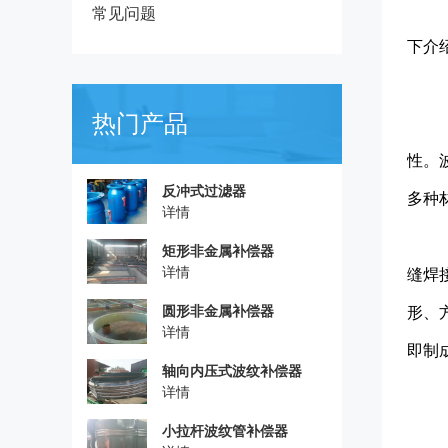
常见问题
下介
热门产品
性。
反冲式过滤器
多种
详情
矩形非金属补偿器
详情
缝焊
圆形非金属补偿器
形、
详情
即制
轴向内压式波纹补偿器
详情
小拉杆波纹管补偿器