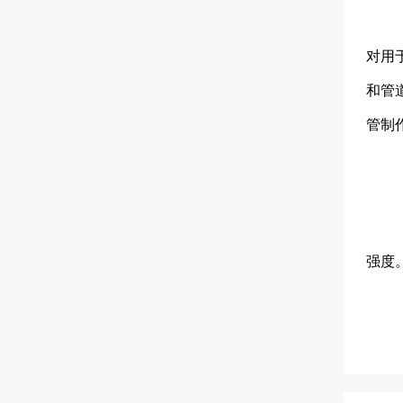
对用
和管
管制
强度