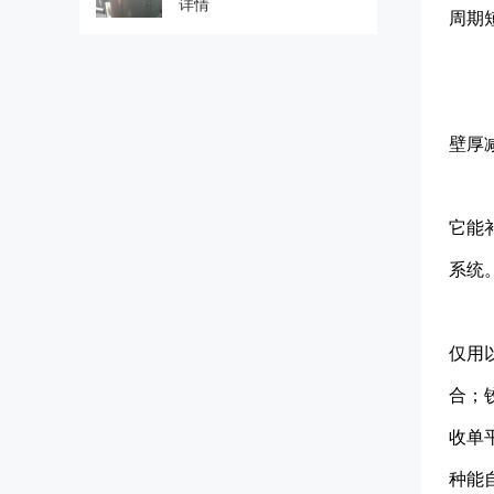
详情
周期
壁厚
它能
系统
仅用
合；
收单
种能