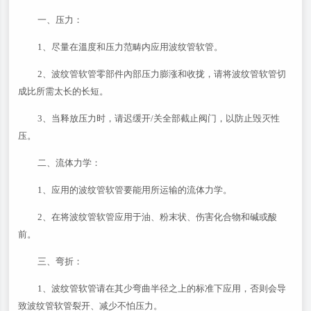
一、压力：
1、尽量在溫度和压力范畴内应用波纹管软管。
2、波纹管软管零部件內部压力膨涨和收拢，请将波纹管软管切
成比所需太长的长短。
3、当释放压力时，请迟缓开/关全部截止阀门，以防止毁灭性
压。
二、流体力学：
1、应用的波纹管软管要能用所运输的流体力学。
2、在将波纹管软管应用于油、粉末状、伤害化合物和碱或酸
前。
三、弯折：
1、波纹管软管请在其少弯曲半径之上的标准下应用，否则会导
致波纹管软管裂开、减少不怕压力。