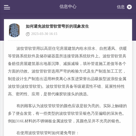
信息中心
信息
如何避免波纹管软管弯折的现象发生
2023-03-30 16:15
波纹管软管用以高层住宅房屋建筑内给水排水、自然通风、供暖
等管路系统软件及储存罐器皿所连接管路系统软件上。波纹管软管具
备赔偿房屋建筑基出地基沉降、减振减噪，填补管道施工差值等各个
方面的功效。波纹管软管选用严苛的检验方式及生产制造加工工艺，
制造设计生产制造出适用种类离心水泵进荣誉出品吸振型波浪纹金属
波纹管(波纹管软管)。波纹管软管具备等级避震性不错、延展性特性
高、密闭性、应用，是替代橡胶软接头的挑选。
有的顾客认为波纹管软管的颜色应该是较为亮的。实际上触碰的
多了便会发觉，有一些类型的波纹管软管呈银色乃至偏暗的深灰色。
例如316L材料的不锈钢板金属波纹管，其颜色呈并不光亮的银色。
在使用波纹管软管时如何避免弯折：