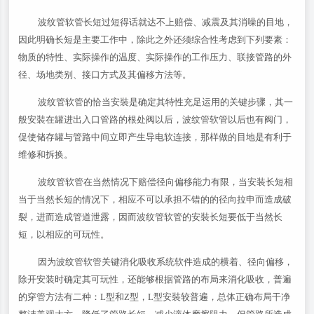
波纹管软管长短过短得话就达不上赔偿、减震及其消噪的目地，
因此明确长短是主要工作中，除此之外还须综合性考虑到下列要素：
物质的特性、实际操作的温度、实际操作的工作压力、联接管路的外
径、场地类别、接口方式及其偏移方法等。
波纹管软管的恰当安裝是确定其特性充足运用的关键步骤，其一
般安裝在罐进出入口管路的根处阀以后，波纹管软管以后也有阀门，
促使储存罐与管路中间立即产生导电软连接，那样做的目地是有利于
维修和拆换。
波纹管软管在当然情况下赔偿径向偏移能力有限，当安装长短相
当于当然长短的情况下，相应不可以承担不错的的径向拉申而造成破
裂，进而造成管道泄露，因而波纹管软管的安裝长短要低于当然长
短，以相应的可玩性。
因为波纹管软管关键消化吸收系统软件造成的横着、径向偏移，
除开安装时确定其可玩性，还能够根据管路的布局来消化吸收，普遍
的穿管方法有二种：L型和Z型，L型安裝较普遍，总体正确布局干净