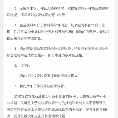
2、应用粉末状、可吸入颗粒物时，依据标准很有可能造成易损
坏状况，请尽量波纹管软管的弯曲半径。
3、在金属材料分子材料零部件周边，切勿在弯折的情况下应
用，且尽量减少金属材料分子材料预制件构件周边的为弯折，能够根
据应用弯管等方法防止。
4、切勿随便挪动安装好的波纹管软管，特别是在要防止挪动全
部全过程中造成胶管接头一部分承受力或弯折连接。
四、切勿：
1、切勿将波纹管软管直接接触或挨近用火。
2、切勿用车子等压踩波纹管软管。
波纹管软管在石油化工行业有普遍的应用，但也在运用中存有一
些难题，关键是由于波纹管软管长短的挑选和安裝方法不善导致的，
波纹管软管长短太长得话会造成系统软件的不稳定，提升液体摩擦阻
力、提升机械设备损害及其震动等难题；