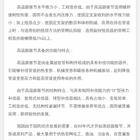
高温膨胀节水平推力小，工程造价低。由于高温膨胀节选用螺焊
接刚性衔接，因而不会发生内压推力，使固定支架收到的水平推力较
小；加上抵偿点少，使固定支架的数目和体积削减。应用在排击管道
上时，与选用别的抵偿方法的管网比拟较，选用旋转抵偿器的管网工
程造价能够降低5%以上。
高温膨胀节具备的功能与特点：
高温膨胀节是由金属波纹管和构件组成的具有补偿功能的器件。
它能够补偿管道的热变形，机械变形和吸收各种机械振动，起到降低
管道变形应力和提高管道使用寿命的作用。
由于高温膨胀节的结构特点，与具有相同补偿能力的“Π”型张力
补偿器、套简式补偿器、球型补偿器相比，具有占地小、安装简单、
工程造价低、无结构性渗漏环节、不需维修保养等优点，因而被普遍
采用，获得较快的发展。
我国由于国民经济发展的需要，在80年代才开始系统膨胀节，并
形成系列产品，被大量用于供热管网化工、炼油、冶金各。在普遍发