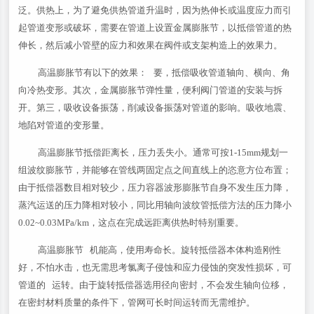
泛。供热上，为了避免供热管道升温时，因为热伸长或温度应力而引
起管道变形或破坏，需要在管道上设置金属膨胀节，以抵偿管道的热
伸长，然后减小管壁的应力和效果在阀件或支架构造上的效果力。
高温膨胀节有以下的效果： 要，抵偿吸收管道轴向、横向、角
向冷热变形。其次，金属膨胀节弹性量，便利阀门管道的安装与拆
开。第三，吸收设备振荡，削减设备振荡对管道的影响。吸收地震、
地陷对管道的变形量。
高温膨胀节抵偿距离长，压力丢失小。通常可按1-15mm规划一
组波纹膨胀节，并能够在管线两固定点之间直线上的恣意方位布置；
由于抵偿器数目相对较少，压力容器波形膨胀节自身不发生压力降，
蒸汽运送的压力降相对较小，同比用轴向波纹管抵偿方法的压力降小
0.02~0.03MPa/km，这点在完成远距离供热时特别重要。
高温膨胀节 机能高，使用寿命长。旋转抵偿器本体构造刚性
好，不怕水击，也无需思考氯离子侵蚀和应力侵蚀的突发性损坏，可
管道的 运转。由于旋转抵偿器选用径向密封，不会发生轴向位移，
在密封材料质量的条件下，管网可长时间运转而无需维护。