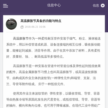
信息中心
信息
高温膨胀节具备的功能与特点
2018-06-21 16:06
高温膨胀节
作为一种柔性耐压管件安装于烟气、粉尘、液体输送
系统中，用以补偿管道或机器、设备连接端的相互位移，吸收振动能
量，能够起到减振、消音等作用。由于在其中添加了材料，具有柔性
好、质量轻、蚀、、耐高低温等多项特点。
高温膨胀节是一种安装在管道中对管道位移及弹性起到抵偿效果
的配件。高温金属膨胀节习惯上也叫高温膨胀节，或高温波纹膨胀
节。由构成其作业主体的波纹管(一种弹性元件)和端管、支架、法
兰、导管等附件组成。 归于一种抵偿元件。
使用其作业主体波纹管的 弹性变形，以吸收管线、导管、容器
等由热胀冷缩等原因此发生的尺度变化，或抵偿管线、导管、容器等
的轴向、横向和角向位移。也可用于降噪减振。在现代工业中用处广