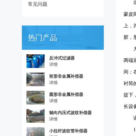
常见问题
蒙皮
上，
热门产品
胶，
反冲式过滤器
两端
详情
间；
矩形非金属补偿器
详情
衬筒
圆形非金属补偿器
提下
详情
长设
轴向内压式波纹补偿器
详情
小拉杆波纹管补偿器