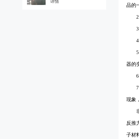
详情
品的
器的
现象
反推
子材