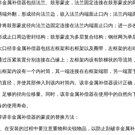
非金属补偿器包括法兰、鼓形蒙皮，法兰固定连接在鼓形蒙皮的
两端外翻，形成径向法兰边，嵌入法兰内端面止口内；法兰内端
并将鼓形蒙皮径向法兰边固定连接在法兰内端面止口内；进一步
形成止口周边密封结构；鼓形蒙皮为多层复合结构；钢丝网为单
大口径非金属补偿器包括左框架和右框架以及圈带，左框架的右
通过压紧装置分别连接在凸缘上；左框架内设有阶梯状的导流筒
右框架内设有一个内衬筒，其一端连接在右框架端部，另一端置
的直径，并使其部伸入到该内衬筒内。该非金属补偿器设计正确
，足够的径向位移量。同时，该非金属补偿器在使用中的自然向
备的使用寿命。
讲讲非金属补偿器的蒙皮的替换方法：
1、在安装的过程中要注意重物和尖锐物品，以防止刮破非金属