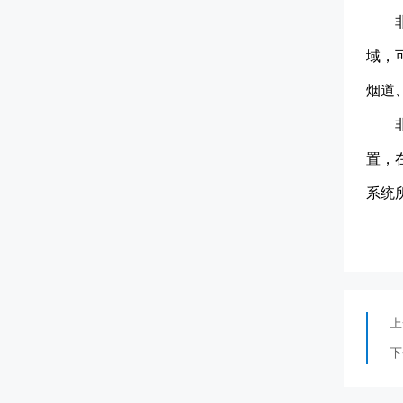
域，
烟道
置，
系统
上
下