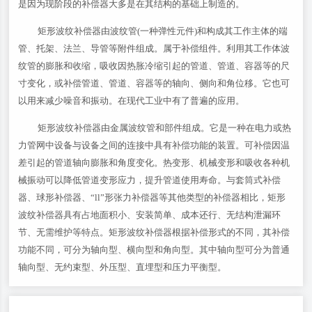
是因为现阶段的补偿器大多是在其结构的基础上制造的。
矩形波纹补偿器由波纹管(一种弹性元件)和构成其工作主体的端
管、托架、法兰、导管等附件组成。属于补偿组件。利用其工作体波
纹管的膨胀和收缩，吸收因热胀冷缩引起的管道、管道、容器等的尺
寸变化，或补偿管道、管道、容器等的轴向、侧向和角位移。它也可
以用来减少噪音和振动。在现代工业中有了普遍的应用。
矩形波纹补偿器由金属波纹管和部件组成。它是一种在电力或热
力管网中设备与设备之间的连接中具有补偿功能的装置。可补偿因温
差引起的管道轴向膨胀和角度变化。热变形、机械变形和吸收各种机
械振动可以降低管道变形应力，提升管道使用寿命。与套筒式补偿
器、球形补偿器、“ll”形张力补偿器等其他类型的补偿器相比，矩形
波纹补偿器具有占地面积小、安装简单、成本还行、无结构泄漏环
节、无需维护等特点。矩形波纹补偿器根据补偿形式的不同，其补偿
功能不同，可分为轴向型、横向型和角向型。其中轴向型可分为普通
轴向型、无约束型、外压型、直埋型和压力平衡型。