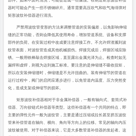
部件。如果不及时清洗，可能会造成一些腐蚀。在制造矩形波纹补偿
器时可能会产生一些不锈钢碎片。通常需要高压吹气和吹气海绵弹对
矩形波纹补偿器进行清洗。
严禁用波纹管变形的方法来调整管道的安装偏差，以免影响伸缩
缝的正常功能，否则会降低其使用寿命，增加管道系统、设备和支撑
部件的负荷。在安装过程中改成要注意焊接工作。不允许焊渣溅到波
纹管表面，对波纹管造成其他机械损伤。焊接完成后，焊接区域应除
锈。一般用铁棒敲击焊接区域，直至露出金属光泽为止。检查时如无
漏焊和虚焊，则视为达到施工标准。要注意的是伸缩缝不吸收扭矩，
所以在安装伸缩缝时，伸缩缝是不允许扭曲的。装有伸缩节的管道在
运行过程中，阀门的启闭应逐步进行，以免管道内温度、压力突然变
化，造成支架或伸缩节的损坏。
矩形波纹补偿器相对于非金属补偿器，一般有轴向式、套筒式补
偿器、万向铰链式补偿器等类型。这些补偿器有一个共同的特点，即
主要的弹性元件一般为波纹管，主要是通过压缩或拉长甚至挤压波纹
管来补偿管道在轴向、横向、角向等方向上的位移。常见的轴向内压
波纹被使用。对于补偿器来说，它是大多数管道补偿器的发起者。这