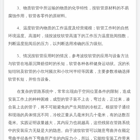
3、物质软管中所运输的物质的化学特性，按软管原材料的不易
腐蚀作用，软管各零件的原材料。
4、温度软管内物质的工作温度及经营规模；软管工作时的自然
环境温度。高溫时，须按波纹软管高溫下的工作压力温度批阅指数，
判断温度批阅后的压力，以判断选用准确的压力级别。
5、情况按软管应用时的情况，参考波纹软管的应用与设备方法
与软管在地基沉降赔偿时的长短，软管各种各样健身运动状。况的长
短结转及软管的小坎坷频次和小坎坷半经等因素，主要参数准确选择
软管长短，并恰当设备。
在复杂的管路系统中，常常出现由于空间位置条件的限制，造成
安装工作上的种种困难，成型的管子装不上去，弯过去，正过来，凑
合装上去的管子，将不可能避免的产生局部的冷校正。根据管子通径
和现场的具体情况不同，冷校正量从几毫米到几十毫米，有的达数百
毫米。实践证明该量越大，其内应力也就越高，这些残留在管路系统
中的安装应力无疑是大的隐患。由于波纹软管可以随意弯曲并在额定
弯曲半径条件下弯曲所产生的内应力小，所以，它能给安装工作带来