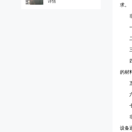
详情
求。
的材
设备