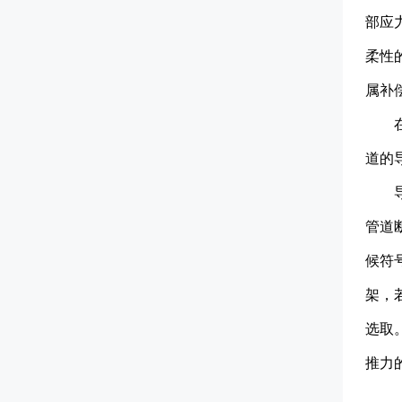
部应
柔性
属补
道的
管道
候符
架，
选取
推力