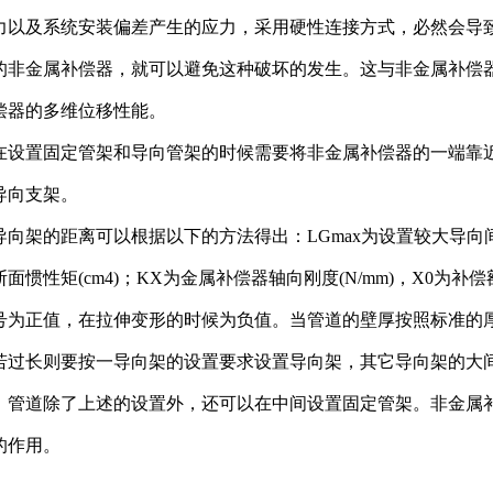
力以及系统安装偏差产生的应力，采用硬性连接方式，必然会导
的非金属补偿器，就可以避免这种破坏的发生。这与非金属补偿
偿器的多维位移性能。
在设置固定管架和导向管架的时候需要将非金属补偿器的一端靠
导向支架。
导向架的距离可以根据以下的方法得出：LGmax为设置较大导向间距(m
断面惯性矩(cm4)；KX为金属补偿器轴向刚度(N/mm)，X0为
号为正值，在拉伸变形的时候为负值。当管道的壁厚按照标准的
若过长则要按一导向架的设置要求设置导向架，其它导向架的大间
。管道除了上述的设置外，还可以在中间设置固定管架。非金属
的作用。