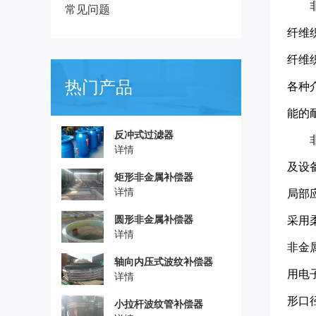
常见问题
纤维
纤维
热门产品
各种
能的
反冲式过滤器
详情
及设
矩形非金属补偿器
详情
局部
圆形非金属补偿器
采用
详情
非金
轴向内压式波纹补偿器
用电
详情
形口
小拉杆波纹管补偿器